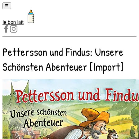
☰
le bon lait
Laits
1er
âge
Pettersson und Findus: Unsere
Laits
2e
Schönsten Abenteuer [Import]
âge
Laits
de
croissance