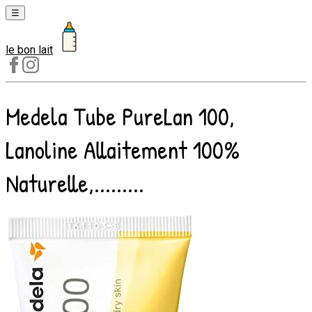
☰
le bon lait
Laits
1er
âge
Medela Tube PureLan 100,
Laits
2e
Lanoline Allaitement 100%
âge
Laits
Naturelle,.........
de
croissance