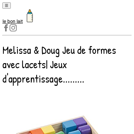
☰
le bon lait
Laits
1er
âge
Melissa & Doug Jeu de formes
Laits
2e
avec lacets| Jeux
âge
Laits
d'apprentissage.........
de
croissance