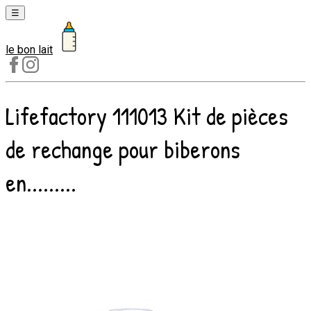
☰
le bon lait
Laits
1er
âge
Lifefactory 111013 Kit de pièces
Laits
2e
de rechange pour biberons
âge
Laits
en.........
de
croissance