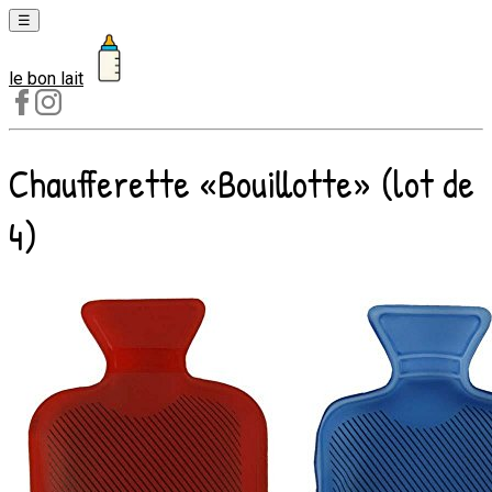
☰
le bon lait
Laits
1er
âge
Chaufferette «Bouillotte» (lot de
Laits
2e
4)
âge
Laits
de
croissance