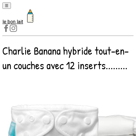
☰
le bon lait
Laits
1er
âge
Charlie Banana hybride tout-en-
Laits
2e
un couches avec 12 inserts.........
âge
Laits
de
croissance