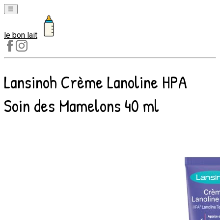
☰
le bon lait
Laits
1er
âge
Lansinoh Crème Lanoline HPA
Laits
2e
Soin des Mamelons 40 ml
âge
Laits
de
croissance