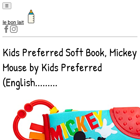
☰
le bon lait
Laits
1er
âge
Kids Preferred Soft Book, Mickey
Laits
2e
Mouse by Kids Preferred
âge
Laits
(English.........
de
croissance