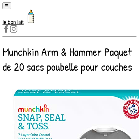
☰
le bon lait
Laits
1er
âge
Munchkin Arm & Hammer Paquet
Laits
2e
de 20 sacs poubelle pour couches
âge
Laits
de
croissance