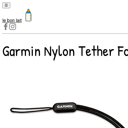
☰
le bon lait
Laits
1er
âge
Garmin Nylon Tether Fo
Laits
2e
âge
Laits
de
croissance