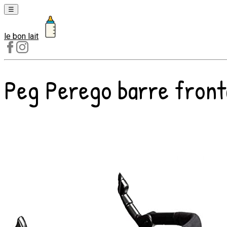
☰
le bon lait
Laits
1er
âge
Peg Perego barre fronta
Laits
2e
âge
Laits
de
croissance