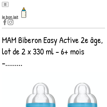
☰
le bon lait
Laits
1er
âge
MAM Biberon Easy Active 2e âge,
Laits
2e
lot de 2 x 330 ml – 6+ mois
âge
Laits
–.........
de
croissance