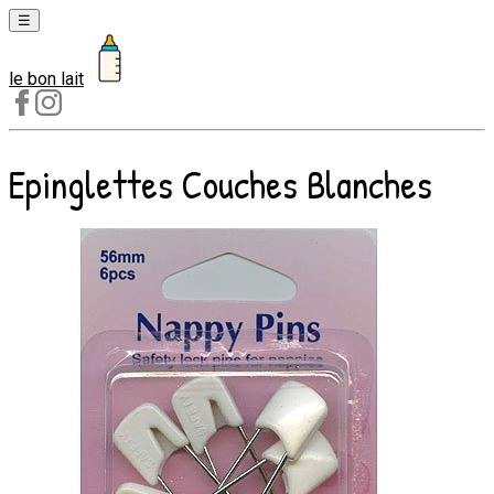
☰
le bon lait
Laits
1er
âge
Epinglettes Couches Blanches
Laits
2e
âge
Laits
de
croissance