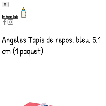
☰
le bon lait
Laits
1er
âge
Angeles Tapis de repos, bleu, 5,1
Laits
2e
cm (1 paquet)
âge
Laits
de
croissance