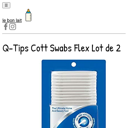
☰
le bon lait
Laits
1er
âge
Q-Tips Cott Swabs Flex Lot de 2
Laits
2e
âge
Laits
de
croissance