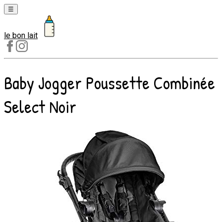
☰
le bon lait
Laits
1er
âge
Baby Jogger Poussette Combinée
Laits
2e
Select Noir
âge
Laits
de
croissance