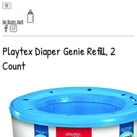
☰
le bon lait
Laits
1er
âge
Playtex Diaper Genie Refill, 2
Laits
2e
Count
âge
Laits
de
croissance