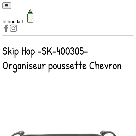
☰
le bon lait
Laits
1er
âge
Skip Hop -SK-400305-
Laits
2e
Organiseur poussette Chevron
âge
Laits
de
croissance