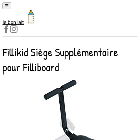
☰
le bon lait
Laits
1er
âge
Fillikid Siège Supplémentaire
Laits
2e
pour Filliboard
âge
Laits
de
croissance