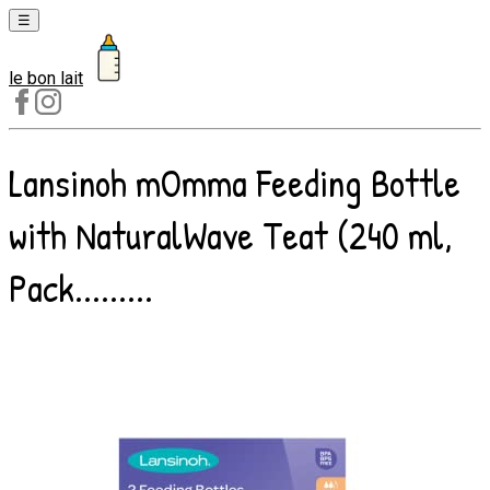
☰
le bon lait
Laits
1er
âge
Lansinoh mOmma Feeding Bottle
Laits
2e
with NaturalWave Teat (240 ml,
âge
Laits
Pack.........
de
croissance