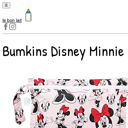
☰
le bon lait
Laits
1er
âge
Bumkins Disney Minnie 
Laits
2e
âge
Laits
de
croissance