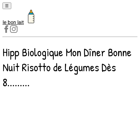
☰
le bon lait
Laits
1er
âge
Hipp Biologique Mon Dîner Bonne
Laits
2e
Nuit Risotto de Légumes Dès
âge
Laits
8.........
de
croissance