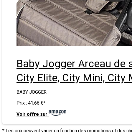
Baby Jogger Arceau de s
City Elite, City Mini, Ci
BABY JOGGER
Prix :
41,66 €
*
Voir offre sur
* Les prix peuvent varier en fonction des promotions et des c