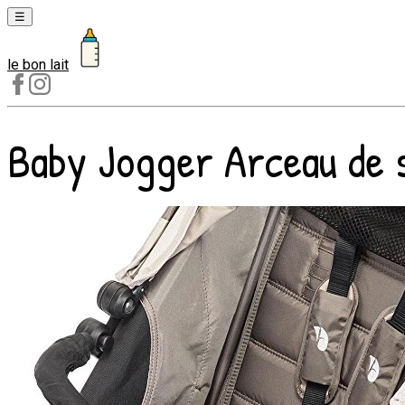
☰
le bon lait
Laits
1er
âge
Baby Jogger Arceau de sé
Laits
2e
âge
Laits
de
croissance