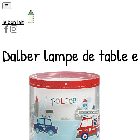
☰
le bon lait
Laits
1er
âge
Dalber lampe de table e
Laits
2e
âge
Laits
de
croissance