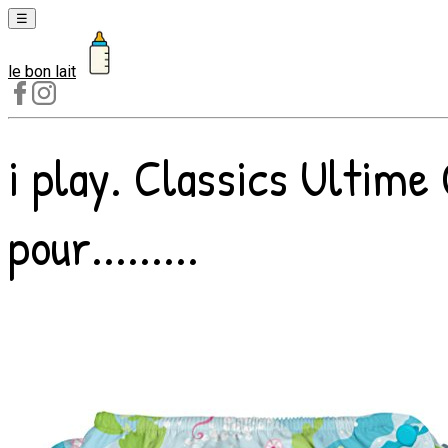
☰
le bon lait
Laits
1er
âge
i play. Classics Ultim
Laits
2e
âge
pour.........
Laits
de
croissance