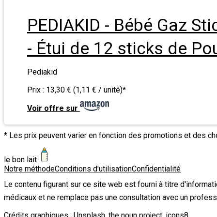
PEDIAKID - Bébé Gaz Stick
- Étui de 12 sticks de Po
Pediakid
Prix :
13,30 € (1,11 € / unité)
*
Voir offre sur
* Les prix peuvent varier en fonction des promotions et des c
le bon lait
Notre méthode
Conditions d'utilisation
Confidentialité
Le contenu figurant sur ce site web est fourni à titre d'informa
médicaux et ne remplace pas une consultation avec un profess
Crédits graphiques :
Unsplash
,
the noun project
,
icons8
.