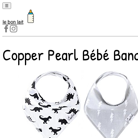
☰
le bon lait
Laits
1er
âge
Copper Pearl Bébé Banda
Laits
2e
âge
Laits
de
croissance