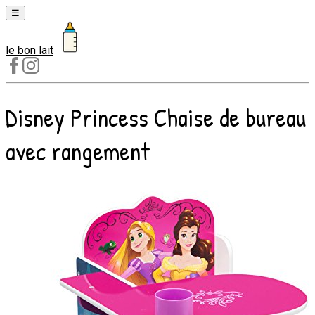
☰
le bon lait
Laits
1er
âge
Disney Princess Chaise de bureau
Laits
2e
avec rangement
âge
Laits
de
croissance