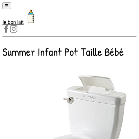
☰
le bon lait
Laits
1er
âge
Summer Infant Pot Taille Bébé
Laits
2e
âge
Laits
de
croissance