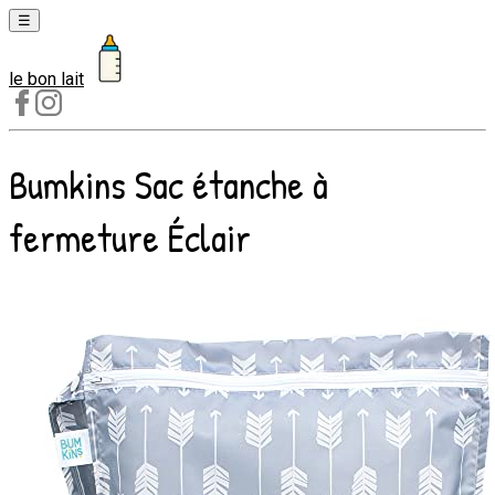
☰
le bon lait
Laits
1er
âge
Bumkins Sac étanche à
Laits
2e
fermeture Éclair
âge
Laits
de
croissance