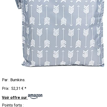
Par :
Bumkins
.
Prix :
52,31 €
*
Voir offre sur
Points forts :