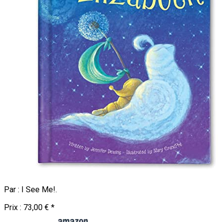
Par :
I See Me!
.
Prix :
73,00 €
*