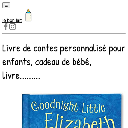
☰
le bon lait
Laits
1er
âge
Livre de contes personnalisé pour
Laits
2e
enfants, cadeau de bébé,
âge
Laits
livre.........
de
croissance