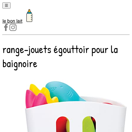
☰
le bon lait
Laits
1er
âge
range-jouets égouttoir pour la
Laits
2e
baignoire
âge
Laits
de
croissance