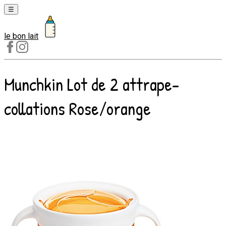
☰
le bon lait
Laits
1er
âge
Munchkin Lot de 2 attrape-
Laits
2e
collations Rose/orange
âge
Laits
de
croissance