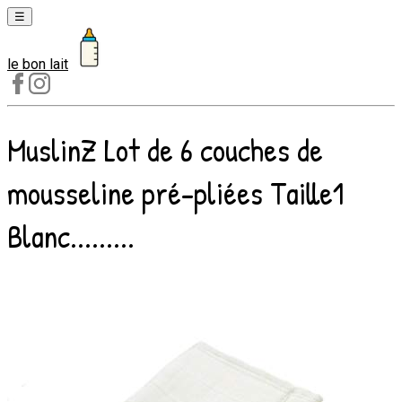
☰
le bon lait
Laits
1er
âge
MuslinZ Lot de 6 couches de
Laits
2e
mousseline pré-pliées Taille1
âge
Laits
Blanc.........
de
croissance