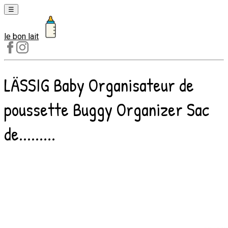
☰
le bon lait
Laits
1er
âge
LÄSSIG Baby Organisateur de
Laits
2e
poussette Buggy Organizer Sac
âge
Laits
de.........
de
croissance