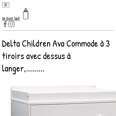
☰
le bon lait
Laits
1er
âge
Delta Children Ava Commode à 3
Laits
2e
tiroirs avec dessus à
âge
Laits
langer,.........
de
croissance