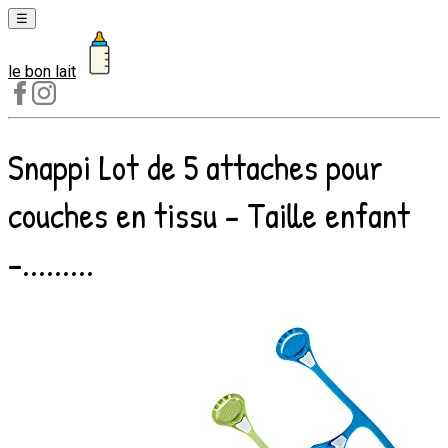
☰
le bon lait
Laits
1er
âge
Snappi Lot de 5 attaches pour
Laits
2e
couches en tissu – Taille enfant
âge
Laits
–.........
de
croissance