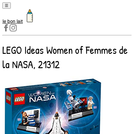
☰
le bon lait
Laits
1er
âge
LEGO Ideas Women of Femmes de
Laits
2e
la NASA, 21312
âge
Laits
de
croissance