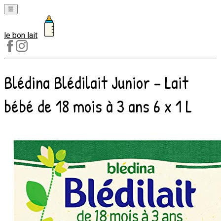
☰
le bon lait
Laits
1er
âge
Blédina Blédilait Junior - Lait
Laits
2e
bébé de 18 mois à 3 ans 6 x 1 L
âge
Laits
de
croissance