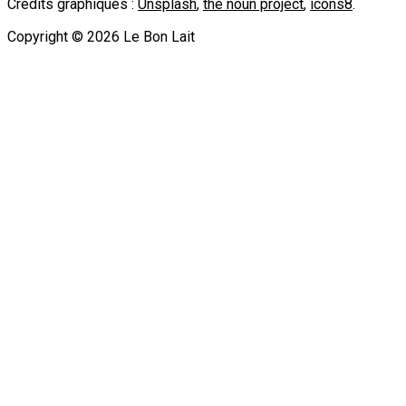
Crédits graphiques :
Unsplash
,
the noun project
,
icons8
.
Copyright ©
2026
Le Bon Lait