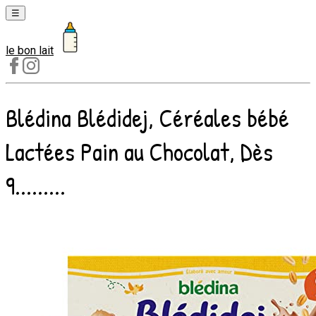
☰
le bon lait
Laits
1er
âge
Blédina Blédidej, Céréales bébé
Laits
2e
Lactées Pain au Chocolat, Dès
âge
Laits
9.........
de
croissance