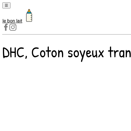
☰
le bon lait
Laits
1er
âge
DHC, Coton soyeux trans
Laits
2e
âge
Laits
de
croissance