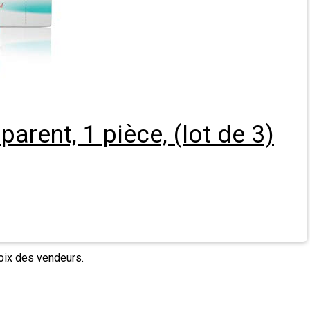
arent, 1 pièce, (lot de 3)
hoix des vendeurs.