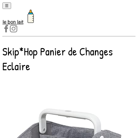
☰
le bon lait
Laits
1er
âge
Skip*Hop Panier de Changes
Laits
2e
Eclaire
âge
Laits
de
croissance