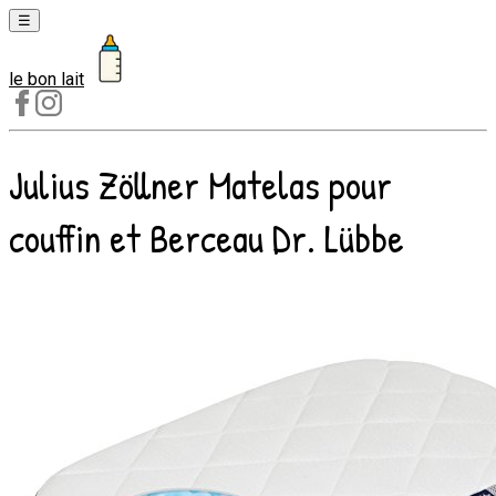
☰
le bon lait
Laits
1er
âge
Julius Zöllner Matelas pour
Laits
2e
couffin et Berceau Dr. Lübbe
âge
Laits
de
croissance