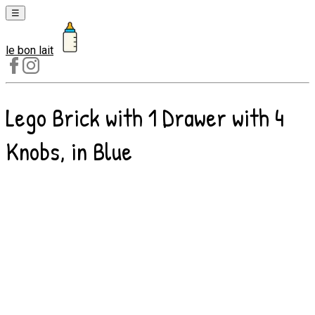
☰
le bon lait
Laits
1er
âge
Lego Brick with 1 Drawer with 4
Laits
2e
Knobs, in Blue
âge
Laits
de
croissance