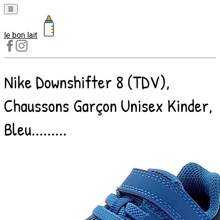
☰
le bon lait
Laits
1er
âge
Nike Downshifter 8 (TDV),
Laits
2e
Chaussons Garçon Unisex Kinder,
âge
Laits
Bleu.........
de
croissance