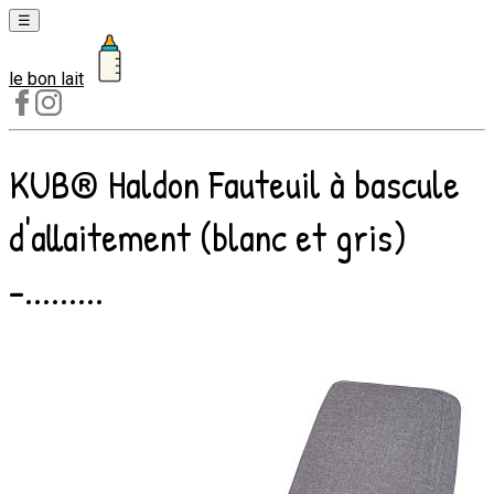
☰
le bon lait
Laits
1er
âge
KUB® Haldon Fauteuil à bascule
Laits
2e
d'allaitement (blanc et gris)
âge
Laits
–.........
de
croissance