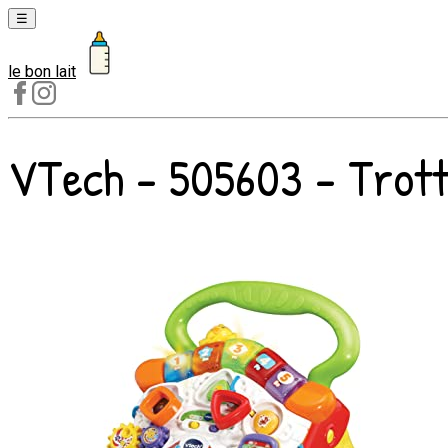
☰
le bon lait
Laits
1er
âge
VTech - 505603 - Trot
Laits
2e
âge
Laits
de
croissance