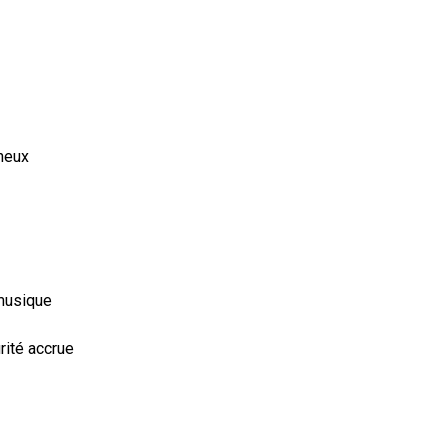
neux
 musique
rité accrue