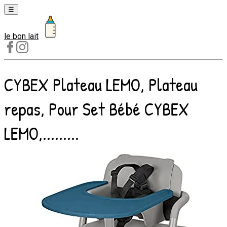
☰
le bon lait
Laits
1er
âge
CYBEX Plateau LEMO, Plateau
Laits
2e
repas, Pour Set Bébé CYBEX
âge
Laits
LEMO,.........
de
croissance