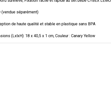
bord surélevé, Fixation facile et rapide au set bébé CYBEX LEMO
O (vendue séparément)
ception de haute qualité et stable en plastique sans BPA
ions (LxlxH): 18 x 40,5 x 1 cm, Couleur : Canary Yellow