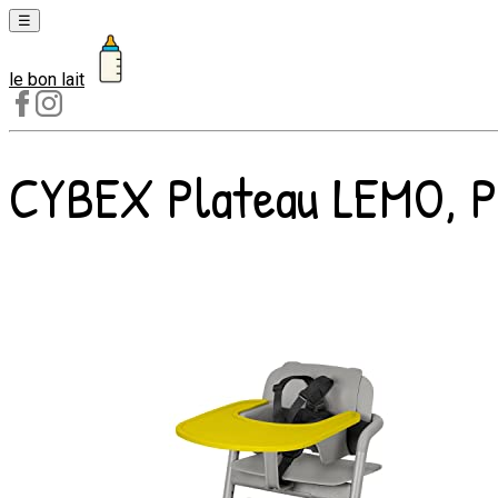
☰
le bon lait
Laits
1er
âge
CYBEX Plateau LEMO, Pl
Laits
2e
âge
Laits
de
croissance