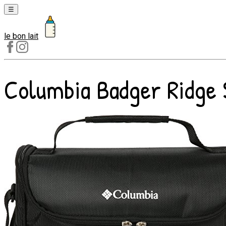
☰
le bon lait
Laits
1er
âge
Columbia Badger Ridge S
Laits
2e
âge
Laits
de
croissance